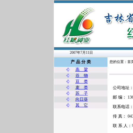
2007年7月11日
产 品 分 类
您的位置：首
高 粱
谷 物
豆 类
麦 类
公司地址：
苏 子
邮 编： 136
向日葵
其 它
联系电话： 04
传 真： 043
联 系 人