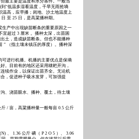
，但最主要是温度和水分条件。一般当
，做到“低温多湿看温度，干旱无雨抢墒
积温高，应早播；岗地、沙土地温度上
 至 25 日，是高粱播种期。
粱生产中出现缺苗断条的重要原因之一
不宜超过 3 厘米 。播种太深，出苗困
能出土，造成缺苗断条。但也不能播种
 ” （指土壤未镇压的厚度）。播种深
均可进行机播。机播的主要优点是保墒
很好。目前有的地区还采用耲耙开沟，
压连续作业，以保证出苗齐全。无论机
结合，促进种子吸水发芽，可加强提
开沟、浇苗眼水、播种、覆土，待土壤
斤 / 亩，高粱播种量一般每亩 0.5 公斤
.36 公斤 磷（ P 2 O 5 ）、 3.06
段需肥量不同，苗期需肥量少，但在拔节以后需