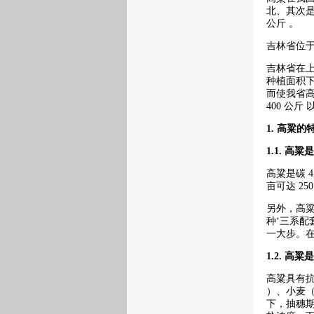
北、其次是
公斤 。
吉林省位于
吉林省在上世
种植面积下
而使我省高
400 公
1.
高粱的
1.1.
高粱是
高粱是碳 4
亩可达 2
另外，高粱
种‘三系配
一大步。在
1.2.
高粱是
高粱具有抗
）、小麦（ 
下，抽穗期高