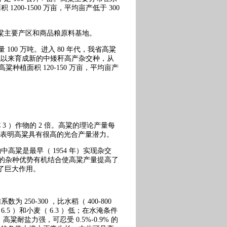
0-1500 万亩，平均亩产低于 300
高粱主要产区和商品粮原料基地。
 100 万吨。进入 80 年代，我省高粱
0 年代以来育成新的中矮秆高产杂交种，从
种植面积 120-150 万亩，平均亩产
C 3 ）作物的 2 倍。高粱的理论产量每
6% ，表明高粱具有很高的光合产量潜力。
粱是最早（ 1954 年）实现杂交
大的杂种优势有机结合使高粱产量提高了
挥了巨大作用。
0-300 ，比水稻（ 400-800
 6.5 ）和小麦（ 6.3 ）低；在水淹条件
高粱耐盐力强，可忍受 0.5%-0.9% 的