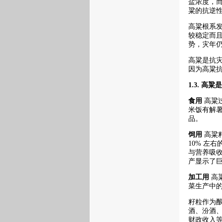
盐浓度，而小
粱的抗逆
高粱根系
较稳定而且
势，灾年
高粱是抗
因为高粱
1.3.
高粱是
食用
高粱
米饭有解
品。
饲用
高粱
10% 左
与营养吸
产显示了
加工用
高
菜生产中
籽粒作为
酒、汾酒
财政收入