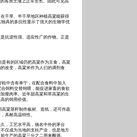
5~8.5 的各类土壤上正常生长。由此可见高
。在干旱、半干旱地区种植高粱能获得
以其独具的多抗性显示了强大的生物学优
粱是抗逆性强、适应性广的作物。正是
。
但是有的区域仍把高粱作为主食，高粱
构的改变，高粱米作为人们的调剂食
籽粒中含有单宁，在配合食料中加入
配合饲料交替饲喂，能促进家畜的食欲
增加瘦肉率。近年甜高粱和草高粱的生
很高的饲用价值。
用高粱茎秆制作板材、造纸，还可作蔬
质，具耐高温特性。
悠久，工艺水平高，驰名中外的茅台
业不仅成为当地的支柱产业，也是地方
当前生产的高粱三分之二用来酿酒。