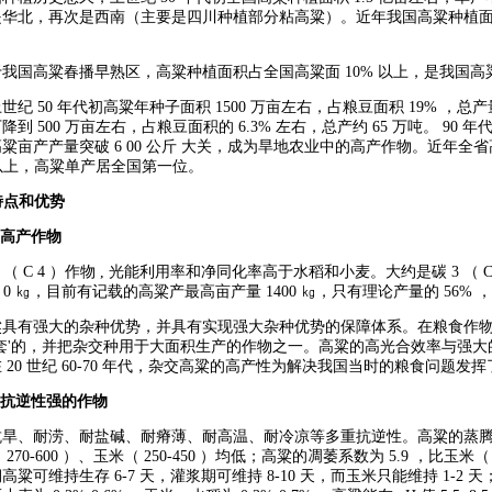
华北，再次是西南（主要是四川种植部分粘高粱）。近年我国高粱种植面积 120
我国高粱春播早熟区，高粱种植面积占全国高粱面 10% 以上，是我国
纪 50 年代初高粱年种子面积 1500 万亩左右，占粮豆面积 19% ，总产量
降到 500 万亩左右，占粮豆面积的 6.3% 左右，总产约 65 万吨。 9
粱亩产产量突破 6 00 公斤 大关，成为旱地农业中的高产作物。近年全省高粱
斤 以上，高粱单产居全国第一位。
特点和优势
高产作物
 （ C 4 ）作物 , 光能利用率和净同化率高于水稻和小麦。大约是碳 3 （ 
50 0 ㎏，目前有记载的高粱产最高亩产量 1400 ㎏，只有理论产量的 5
具有强大的杂种优势，并具有实现强大杂种优势的保障体系。在粮食作物中高
套'的，并把杂交种用于大面积生产的作物之一。高粱的高光合效率与强
 20 世纪 60-70 年代，杂交高粱的高产性为解决我国当时的粮食问题发
抗逆性强的作物
旱、耐涝、耐盐碱、耐瘠薄、耐高温、耐冷凉等多重抗逆性。高粱的蒸腾系数为 25
270-600 ）、玉米（ 250-450 ）均低；高粱的凋萎系数为 5.9 ，比玉米（
粱可维持生存 6-7 天，灌浆期可维持 8-10 天，而玉米只能维持 1-2 天；