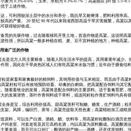
麦为 0.3%-0.6% ，玉米、水稻为 0.3%-0.7% ；高粱能在 pH 值 5.
性优于上述作物。
发达，可利用较深土层中的水分和养分，既抗旱又耐瘠薄，肥料利用率高
较高的产量。 20 世纪 90 年代以来我省西部高温干旱灾害频繁，高粱
仍可获得较好收成。
灾备荒的先驱作物，过去随着移民开垦土地，首选作物是高粱。这说明高
抗逆性强，所以高粱一般多种植在稻、麦、豆不宜种植的地方，种植高粱
用途广泛的作物
过去是北方人民主要粮食，随着人民生活水平的提高，其用量逐年减少。
暑作用，因此在干旱炎热区域人们有吃高粱米水饭习惯；近年由于膳食结
籽粒是家畜和家禽极好的精饲料，其饲用价值与玉米相近。而且由于高粱
右的高粱籽粒可以有效地预防幼畜、幼禽的白痢病。把高粱配合饲料与其它
收。随着畜牧业的发展，高粱将是配合饲料的主要原料。适于畜禽育肥，
巨大的发展潜势，茎叶作青饲料或干草料，或连同籽粒作青贮饲料均具有
粱全身是宝，综合利用价值高。甜高粱茎秆可制糖、糖浆，生产酒精；粒
的支架、风障，编织茓、蓆等；高粱壳提取天然色素；高粱蜡粉加工成蜡
酿造原料，可以生产白酒、酒精、醋、饮料等，用高粱籽粒酿制白酒历史
、卢州老窖、河套老窖及其它高档名酒，均以高粱为原料酿成。高粱酿酒
等主要来源，而且可出口创汇；酿酒的副产物——酒糟，还是优质饲料。