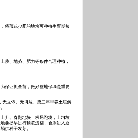
反，瘠薄或少肥的地块可种植生育期短
因土质、地势、肥力等条件合理种植，
，为保证抓全苗，做好整地保墒是重要
耕，无立垡、无坷垃。第二年早春土壤解
件。
分上升。春翻地块，极易跑墒，土坷垃
洼地要提早进行顶凌浅翻，否则进入返
蓄墒供种子发芽。