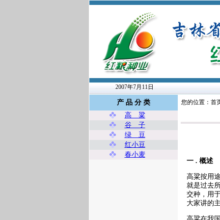
2007年7月11日
产 品 分 类
您的位置：首页
高 粱
谷 子
绿 豆
红小豆
春小麦
一 . 概述
高粱按用
就是过去
交种，用于
大家讲的
高粱在我国