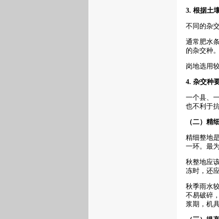
3.
根据土
不同的杂
通常肥水
的杂交种
岗地选用
4.
杂交种
一个县、
也不利于
（二）精
精细整地
一环。最
秋整地应该
冻时，还
秋季雨水
不易破碎
浆期，机