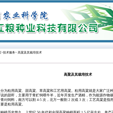
>技术服务> 高粱及其栽培技术
高粱及其栽培技术
途分为粒用高粱、甜高粱、草高粱和工艺用高粱。粒用高粱就是大家广泛
所说的甜秆，主要用于青贮饲喂牛羊，近年开发生产酒精，作为能源作物
青刈饲料，南方可以割 4-5 次，北方一般割 2 次或 3 次；工艺高粱
主要是粒用高粱。
种植历史悠久，上世纪 50 年代初全国高粱种植面积 1.5 亿亩左右，单产不足