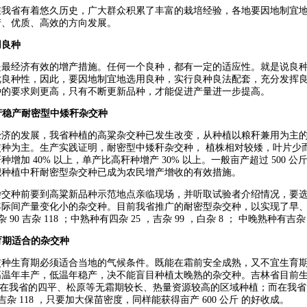
在我省有着悠久历史，广大群众积累了丰富的栽培经验，各地要因地制宜
产、优质、高效的方向发展。
用良种
是最经济有效的增产措施。任何一个良种，都有一定的适应性。就是说良
优良种性，因此，要因地制宜地选用良种，实行良种良法配套，充分发挥
种的要求则更高，只有不断更新品种，才能促进产量进一步提高。
产稳产耐密型中矮秆杂交种
经济的发展，我省种植的高粱杂交种已发生改变，从种植以粮秆兼用为主
种为主。生产实践证明，耐密型中矮秆杂交种， 植株相对较矮，叶片少
增加 40% 以上，单产比高秆种增产 30% 以上。一般亩产超过 500 公斤
积种植中秆耐密型杂交种已成为农民增产增收的有效措施。
交种前要到高粱新品种示范地点亲临现场，并听取试验者介绍情况，要选用
年际间产量变化小的杂交种。目前我省推广的耐密型杂交种，以实现了早
杂 90 吉杂 118 ；中熟种有四杂 25 ，吉杂 99 ，白杂 8 ； 中晚熟种有吉杂 
育期适合的杂交种
交种生育期必须适合当地的气候条件。既能在霜前安全成熟，又不宜生育
温年丰产，低温年稳产，决不能盲目种植太晚熟的杂交种。吉林省目前生育
只能在我省的四平、松原等无霜期较长、热量资源较高的区域种植；而在我
、吉杂 118 ，只要加大保苗密度，同样能获得亩产 600 公斤 的好收成。