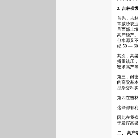
2.
吉林省
首先，吉林
常威胁农业
且西部土
高产稳产
但水源又不
纪 50 —
其次，高
播重镇压
密求高产
第三，耐密
的高粱基
型杂交种
第四在吉
这些都有
因此在我
于发挥高
二、 高产