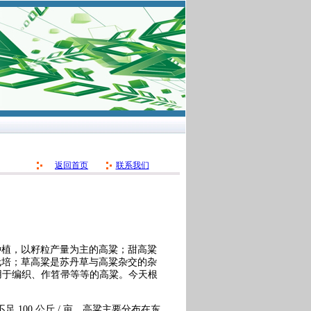
返回首页
联系我们
种植，以籽粒产量为主的高粱；甜高粱
栽培；草高粱是苏丹草与高粱杂交的杂
是指用于编织、作笤帚等等的高粱。今天根
 100 公斤 / 亩。高粱主要分布在东