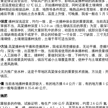
质量是保证苗全苗壮、夺取高产的主要环节。影响高粱播种期的因素很多
米 土层温度稳定通过 12 ℃ 以上，开始播种较适宜。同时还要看土壤墒情
粱播种期还应根据品种、土质、地势等条件而定。晚熟品种生育期长，要求
难应早播；洼地粘土含水量高，温度上升慢，可晚播。我省一般在 5 月 5 日
播种深度
播种深浅适宜，均匀一致，是一次播种保全苗的重要因素。当前高
掌握不当。高粱播种深度 1.5-2.0 ㎝（指土壤镇压后的厚度）为宜，最深
期推迟，根茎伸长，消耗大量胚乳中的养分，幼苗生长细弱，或部分苗不
土壤缺墒造成落干或芽干。群众的经验是“一寸全苗，二寸缺苗，三寸无苗
土壤墒情，土壤潮湿播种浅些，土壤干旱可适当深些。
播种方法
高粱播种有平播和垄播两种，我省采用垄播较多。无论平播、垄播
均匀，深浅一致，出苗整齐一致。当前我省使用的单体播种机，播种质量
种，人工踩格子，覆土。耲种时，要做到深浅一致，下种均匀，播、踩、
力播，播后都要及时镇压，镇压可减小土壤覆盖厚度，使种子与土壤紧密
防止透风跑墒。
应大力推广坐水种，这是干旱地区高粱保全苗的重要技术措施。方法是：
时镇压。
种量
当前各地播种量差异较大，有的地方播 0.4 公斤 / 亩，有的地方播 1 公
一般每亩播种 0.35-0.40 公斤。
学施肥
较多的作物。试验证明，每生产 100 公斤 高粱籽粒，约需 2.6 公斤 氮 (N) 、 1
K 2 O ），氮、磷、钾的比例 1 ： 0.5 ： 1.2 。高粱在各生育阶