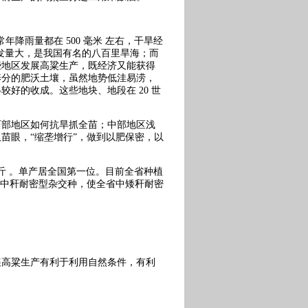
降雨量都在 500 毫米 左右，干旱经
蒸发量大，是我国有名的八百里旱海；而
些地区发展高粱生产，既经济又能获得
养分的肥沃土壤，虽然地势低洼易涝，
好的收成。这些地块、地段在 20 世
西部地区如何抗旱抓全苗；中部地区浅
苗眼，“缩垄增行”，做到以肥保密，以
公斤 。单产居全国第一位。目前全省种植
批中秆耐密型杂交种，使全省中矮秆耐密
展高粱生产有利于利用自然条件，有利