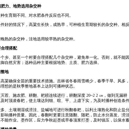
壤肥力、地势选用杂交种
交种生育期不同、对水肥条件反应也不同。
条件好的情况下，高粱生长快，成熟早，可种植生育期较长的杂交种。相
。
较晚熟的杂交种，洼地选用较早熟的杂交种。
要合理搭配
一个乡、甚至一个村要合理搭配几个杂交种，避免单一化。否则，就不能
抗御自然灾害；选种品种主要根据地势、土质、肥力选择。
细整地
是高粱确保全苗的重要技术措施。吉林省冬春雨雪稀少，春季干旱、风多
为理想的是秋季整地基本上达到可播种状态。
灭茬、施农肥、耕翻、耙耢连续进行，耕翻深度 20~2 2 ㎝，做到无漏
应及时顶凌春耙，使土壤达到细、暄、平、上虚下实，为及时播种创造条
较多、土壤潮湿或涝洼、盐碱地可进行秋翻春耙，以利土壤熟化和防止盐
，影响播种质量。因此，春翻时更要注意随翻、随耙，防止水分蒸发。涝
具不能作业。垄作区，应力争秋起垄或早春顶浆打垄，及时镇压，以保水