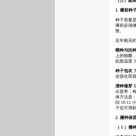
（三）提
1.
播前种
种子质量
播前必须
致。
近年购买
晒种与抗
上的细菌
炕面温度 35
种子包衣
全固化而
浸种催芽
出苗率，有
体方法是：
闷 10-
子也可用
2.
播种保
（ 1 ）播