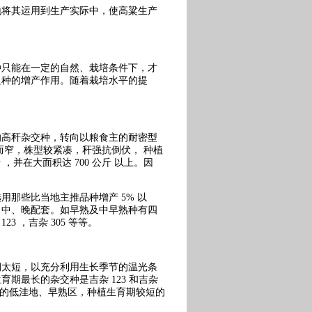
地将其运用到生产实际中，使高粱生产
种只能在一定的自然、栽培条件下，才
良种的增产作用。随着栽培水平的提
的高秆杂交种，转向以粮食主的耐密型
而窄，株型较紧凑，秆强抗倒伏， 种植
 ，并在大面积达 700 公斤 以上。因
那些比当地主推品种增产 5% 以
、中、晚配套。如早熟及中早熟种有四
123 ，吉杂 305 等等。
期太短，以充分利用生长季节的温光条
期最长的杂交种是吉杂 123 和吉杂
省的低洼地、早熟区，种植生育期较短的