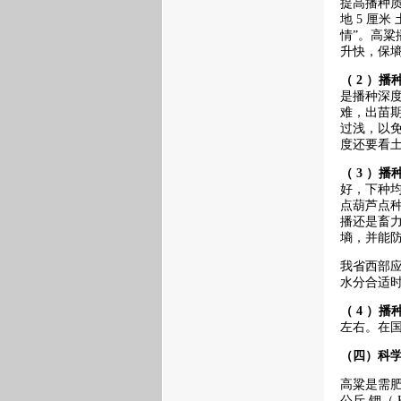
提高播种
地 5 厘
情”。高
升快，保墒
（ 2 ）
是播种深度
难，出苗
过浅，以免
度还要看
（ 3 ）
好，下种
点葫芦点
播还是畜
墒，并能
我省西部
水分合适
（ 4 ）播
左右。在国外
（四）科
高粱是需肥量
公斤 钾（ 