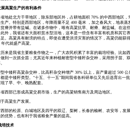
发展高粱生产的有利条件
省地处北方干旱地区，除东部地区外，占耕地面积 70% 的中西部地区，常年
生产。特别是西部地区，年降雨量不足 400 毫米 ，加之春风大，地表
壤贫瘠并带有盐碱。在诸多作物中，唯有高粱抗旱、耐瘠、耐盐碱。在这
。此外，我省还有大面积贫水型洼地，这本是一些含有丰富有机质和其它
足。高粱具有耐涝的特点，即使在遭受洪涝灾害的情况下，高粱仍能获得较
 60 年代就盛产高粱。
粱历来是我省主要粮食作物之一，广大农民积累了丰富的栽培经验。比如
，做到一次抓全苗；尤其近年来种植耐密型中矮秆杂交种，采用拐子苗、双
等。
型中矮秆高粱杂交种，比高秆杂交种增产 30% 以上，亩产量超过 500 
本都是中矮秆类型。“十五、十一五”期间我省各科研单位又先后选育出一
实现了早、中、晚熟配套。
林省西部已形成高粱交易市场，生产的高粱销售南方及周边地区。
利于高粱生产发展。
省西部的松原、白城地区及四平的双辽、梨树，长春的榆树、农安等，发
粱的优势，也有利于我省粮食产量的提高。
栽培技术