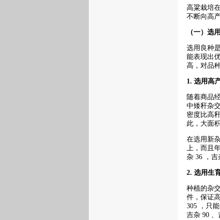
高粱栽培
不断向高
（一）选
选用良种
能表现出
高，对品
1.
选用高
随着商品
中矮秆杂交
密度比高秆种
此，大面
在选用新杂
上，而且
杂 36 ，吉
2.
选用生
种植的杂
件，保证高
305 ，
吉杂 90 