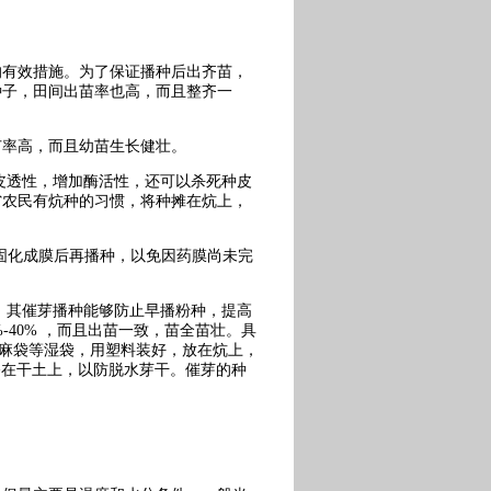
的有效措施。为了保证播种后出齐苗，
种子，田间出苗率也高，而且整齐一
苗率高，而且幼苗生长健壮。
皮透性，增加酶活性，还可以杀死种皮
省农民有炕种的习惯，将种摊在炕上，
分固化成膜后再播种，以免因药膜尚未完
。其催芽播种能够防止早播粉种，提高
-40% ，而且出苗一致，苗全苗壮。具
装入麻袋等湿袋，用塑料装好，放在炕上，
能播在干土上，以防脱水芽干。催芽的种